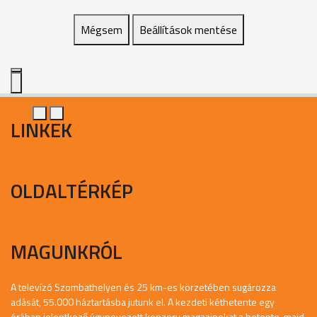
Mégsem
Beállítások mentése
LINKEK
OLDALTÉRKÉP
MAGUNKRÓL
A televízó Szombathelyen és 25 km-es körzetében sugározza
adását, 55.000 háztartásba jutunk el. A kezdeti kéthetente egy
órában jelentkező úgynevezett konzerv magazinokat a hetente, majd