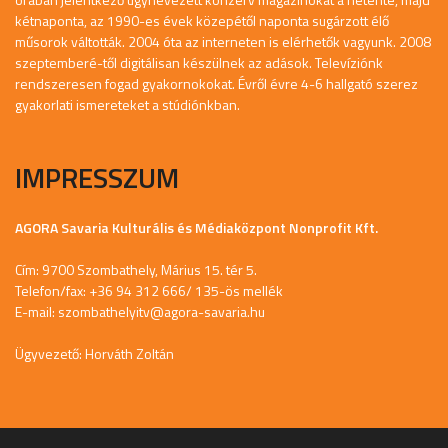
kétnaponta, az 1990-es évek közepétől naponta sugárzott élő
műsorok váltották. 2004 óta az interneten is elérhetők vagyunk. 2008
szeptemberé-től digitálisan készülnek az adások. Televíziónk
rendszeresen fogad gyakornokokat. Évről évre 4-6 hallgató szerez
gyakorlati ismereteket a stúdiónkban.
IMPRESSZUM
AGORA Savaria Kulturális és Médiaközpont Nonprofit Kft.
Cím: 9700 Szombathely, Márius 15. tér 5.
Telefon/fax: +36 94 312 666/ 135-ös mellék
E-mail:
szombathelyitv@agora-savaria.hu
Ügyvezető: Horváth Zoltán