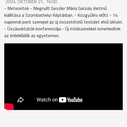
2024. OKTÓBER 21., 16:00
- Meteoritok - Megnyílt Geszler Mária Garzuly életmű
kiállítása a Szombathelyi Képtárban. - Közgyűlés előtt - 14
napirendi pont szerepel az új összetételű testület első ülésén.
- Úszásoktatók konferenciája - Új módszerekkel ismerkedtek
az érdeklődők az egyetemen.