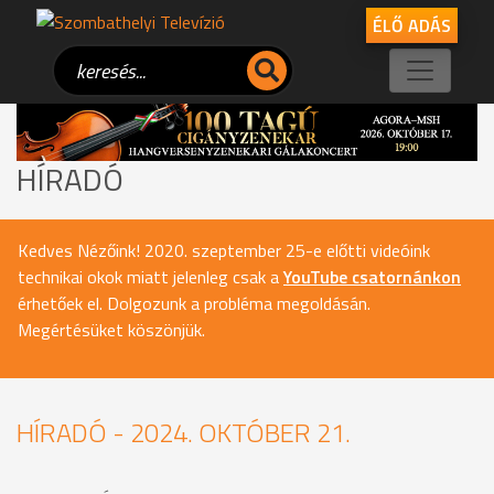
ÉLŐ ADÁS
HÍRADÓ
Kedves Nézőink! 2020. szeptember 25-e előtti videóink
technikai okok miatt jelenleg csak a
YouTube csatornánkon
érhetőek el. Dolgozunk a probléma megoldásán.
Megértésüket köszönjük.
HÍRADÓ - 2024. OKTÓBER 21.