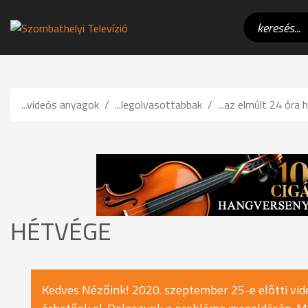
...videós anyagok
...legolvasottabbak
...az elmúlt 24 óra h
HÉTVÉGE
Kedves Nézőink! 2020. szeptember 25-e előtti vide