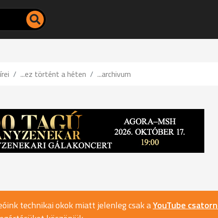
írei
...ez történt a héten
...archivum
óink technikai okok miatt jelenleg csak a
YouTube csator