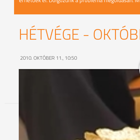
érhetőek el. Dolgozunk a probléma megoldásán. M
HÉTVÉGE - OKTÓB
2010. OKTÓBER 11., 10:50
MEGOSZTÁS