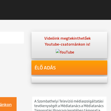
Videóink megtekinthetőek
Youtube-csatornánkon is!
ÉLŐ ADÁS
nánkon