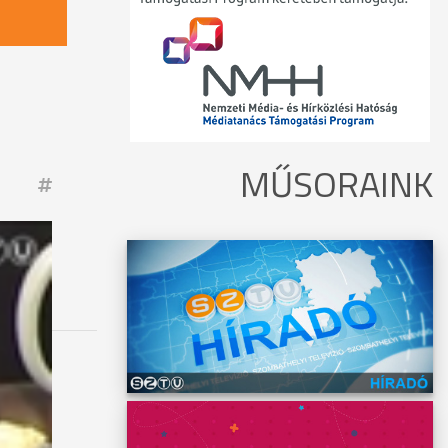
MŰSORAINK