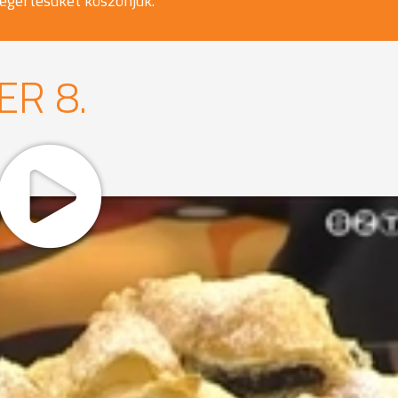
egértésüket köszönjük.
ER 8.