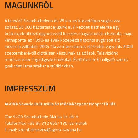
MAGUNKRÓL
A televízó Szombathelyen és 25 km-es körzetében sugározza
adását, 55.000 háztartásba jutunk el. A kezdeti kéthetente egy
órában jelentkező úgynevezett konzerv magazinokat a hetente, majd
kétnaponta, az 1990-es évek közepétől naponta sugárzott élő
műsorok váltották. 2004 óta az interneten is elérhetők vagyunk. 2008
szeptemberé-től digitálisan készülnek az adások. Televíziónk
rendszeresen fogad gyakornokokat. Évről évre 4-6 hallgató szerez
gyakorlati ismereteket a stúdiónkban.
IMPRESSZUM
AGORA Savaria Kulturális és Médiaközpont Nonprofit Kft.
Cím: 9700 Szombathely, Márius 15. tér 5.
Telefon/fax: +36 94 312 666/ 135-ös mellék
E-mail:
szombathelyitv@agora-savaria.hu