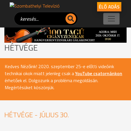
ÉLŐ ADÁS
HÉTVÉGE
Kedves Nézőink! 2020. szeptember 25-e előtti videóink
technikai okok miatt jelenleg csak a
YouTube csatornánkon
érhetőek el. Dolgozunk a probléma megoldásán.
Megértésüket köszönjük.
HÉTVÉGE - JÚLIUS 30.