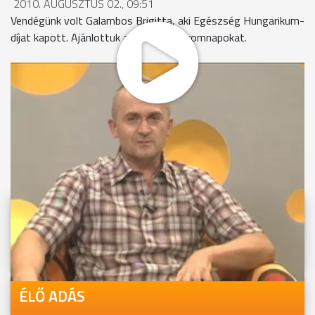
2010. AUGUSZTUS 02., 09:51
Vendégünk volt Galambos Brigitta, aki Egészség Hungarikum-
díjat kapott. Ajánlottuk a kőszegi ostromnapokat.
MEGOSZTÁS
Videóink megtekinthetőek
Youtube-csatornánkon is!
ÉLŐ ADÁS