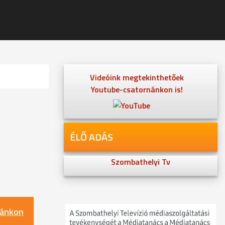
Videóink megtekinthetőek
Youtube-csatornánkon is!
ÉLŐ ADÁS
Szombathelyi Tv
nánkon