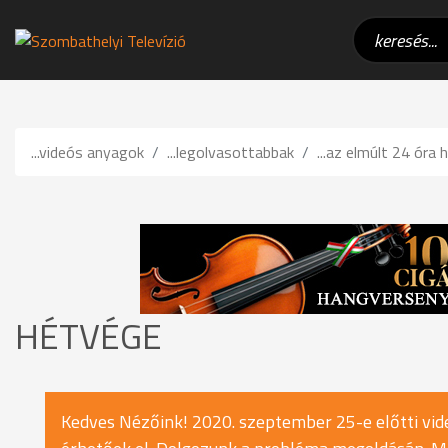
...videós anyagok
...legolvasottabbak
...az elmúlt 24 óra h
HÉTVÉGE
Kedves Nézőink! 2020. szeptember 25-e előtti vide