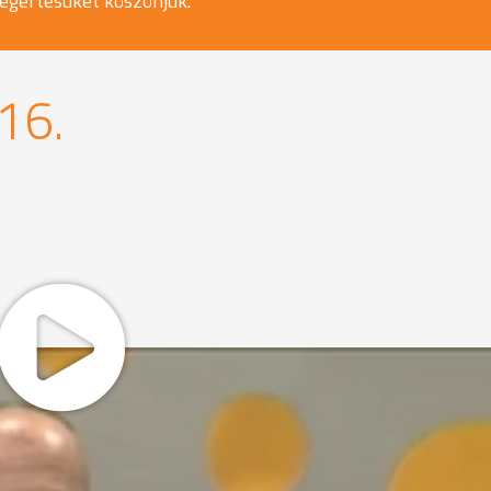
egértésüket köszönjük.
16.