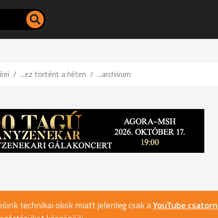
írei
...ez történt a héten
...archivum
óink technikai okok miatt jelenleg csak a
YouTube csator