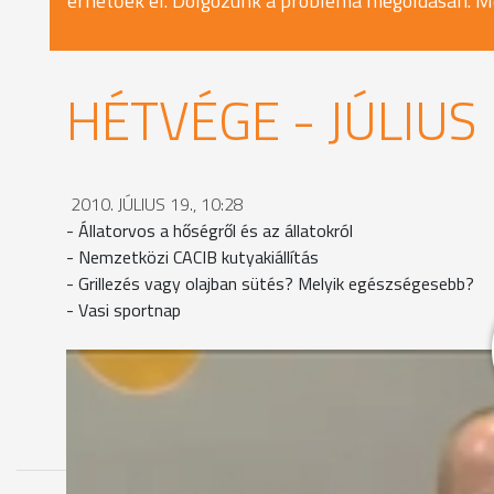
érhetőek el. Dolgozunk a probléma megoldásán. M
HÉTVÉGE - JÚLIUS 
2010. JÚLIUS 19., 10:28
- Állatorvos a hőségről és az állatokról
- Nemzetközi CACIB kutyakiállítás
- Grillezés vagy olajban sütés? Melyik egészségesebb?
- Vasi sportnap
MEGOSZTÁS