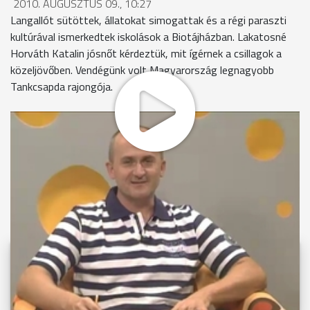
2010. AUGUSZTUS 09., 10:27
Langallót sütöttek, állatokat simogattak és a régi paraszti
kultúrával ismerkedtek iskolások a Biotájházban. Lakatosné
Horváth Katalin jósnőt kérdeztük, mit ígérnek a csillagok a
közeljövőben. Vendégünk volt Magyarország legnagyobb
Tankcsapda rajongója.
MEGOSZTÁS
Videóink megtekinthetőek
Youtube-csatornánkon is!