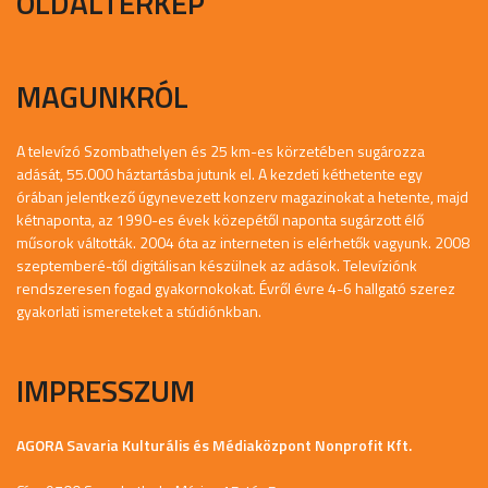
OLDALTÉRKÉP
MAGUNKRÓL
A televízó Szombathelyen és 25 km-es körzetében sugározza
adását, 55.000 háztartásba jutunk el. A kezdeti kéthetente egy
órában jelentkező úgynevezett konzerv magazinokat a hetente, majd
kétnaponta, az 1990-es évek közepétől naponta sugárzott élő
műsorok váltották. 2004 óta az interneten is elérhetők vagyunk. 2008
szeptemberé-től digitálisan készülnek az adások. Televíziónk
rendszeresen fogad gyakornokokat. Évről évre 4-6 hallgató szerez
gyakorlati ismereteket a stúdiónkban.
IMPRESSZUM
AGORA Savaria Kulturális és Médiaközpont Nonprofit Kft.