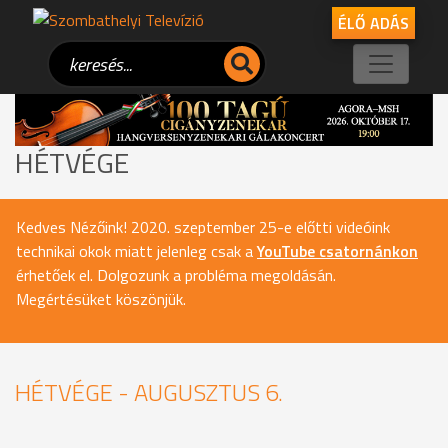
ÉLŐ ADÁS
HÉTVÉGE
Kedves Nézőink! 2020. szeptember 25-e előtti videóink
technikai okok miatt jelenleg csak a
YouTube csatornánkon
érhetőek el. Dolgozunk a probléma megoldásán.
Megértésüket köszönjük.
HÉTVÉGE - AUGUSZTUS 6.