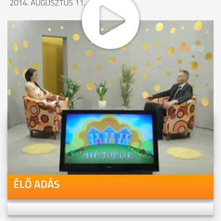
2014. AUGUSZTUS 11., 16:02
MEGOSZTÁS
Videóink megtekinthetőek
Youtube-csatornánkon is!
ÉLŐ ADÁS