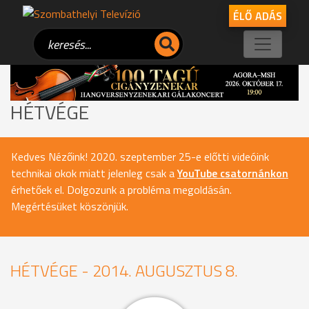
ÉLŐ ADÁS
HÉTVÉGE
Kedves Nézőink! 2020. szeptember 25-e előtti videóink
technikai okok miatt jelenleg csak a
YouTube csatornánkon
érhetőek el. Dolgozunk a probléma megoldásán.
Megértésüket köszönjük.
HÉTVÉGE - 2014. AUGUSZTUS 8.