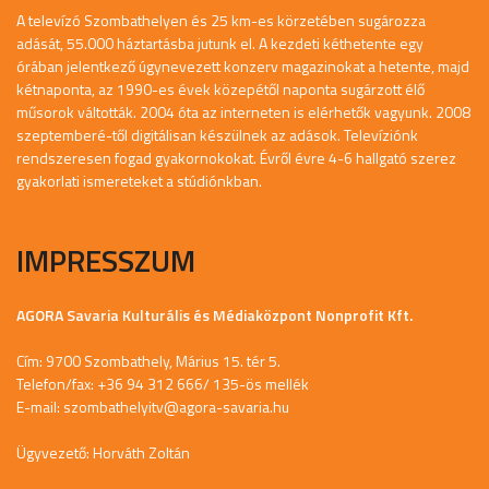
A televízó Szombathelyen és 25 km-es körzetében sugározza
adását, 55.000 háztartásba jutunk el. A kezdeti kéthetente egy
órában jelentkező úgynevezett konzerv magazinokat a hetente, majd
kétnaponta, az 1990-es évek közepétől naponta sugárzott élő
műsorok váltották. 2004 óta az interneten is elérhetők vagyunk. 2008
szeptemberé-től digitálisan készülnek az adások. Televíziónk
rendszeresen fogad gyakornokokat. Évről évre 4-6 hallgató szerez
gyakorlati ismereteket a stúdiónkban.
IMPRESSZUM
AGORA Savaria Kulturális és Médiaközpont Nonprofit Kft.
Cím: 9700 Szombathely, Márius 15. tér 5.
Telefon/fax: +36 94 312 666/ 135-ös mellék
E-mail:
szombathelyitv@agora-savaria.hu
Ügyvezető: Horváth Zoltán