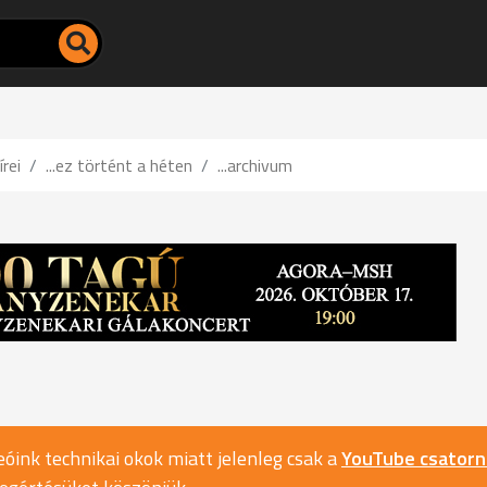
írei
...ez történt a héten
...archivum
óink technikai okok miatt jelenleg csak a
YouTube csator