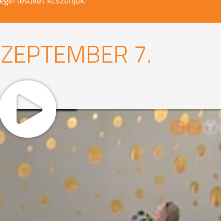
egértésüket köszönjük.
SZEPTEMBER 7.