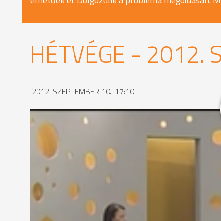
érhetőek el. Dolgozunk a probléma megoldásán. M
HÉTVÉGE - 2012. 
2012. SZEPTEMBER 10., 17:10
MEGOSZTÁS