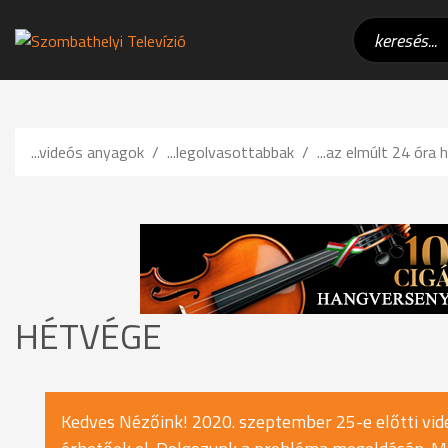
...videós anyagok
...legolvasottabbak
...az elmúlt 24 óra h
HÉTVÉGE
Kedves Nézőink! 2020. szeptember 25-e előtti vide