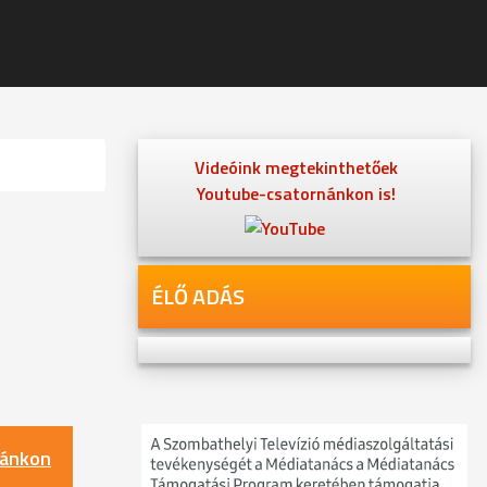
Videóink megtekinthetőek
Youtube-csatornánkon is!
ÉLŐ ADÁS
nánkon