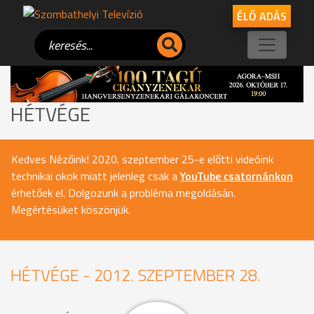
ÉLŐ ADÁS
HÉTVÉGE
Kedves Nézőink! 2020. szeptember 25-e előtti videóink
technikai okok miatt jelenleg csak a
YouTube csatornánkon
érhetőek el. Dolgozunk a probléma megoldásán.
Megértésüket köszönjük.
HÉTVÉGE - 2012. SZEPTEMBER 28.