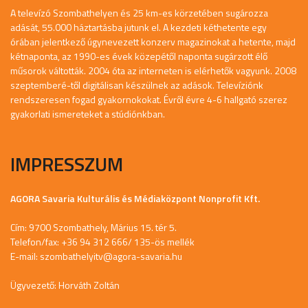
A televízó Szombathelyen és 25 km-es körzetében sugározza
adását, 55.000 háztartásba jutunk el. A kezdeti kéthetente egy
órában jelentkező úgynevezett konzerv magazinokat a hetente, majd
kétnaponta, az 1990-es évek közepétől naponta sugárzott élő
műsorok váltották. 2004 óta az interneten is elérhetők vagyunk. 2008
szeptemberé-től digitálisan készülnek az adások. Televíziónk
rendszeresen fogad gyakornokokat. Évről évre 4-6 hallgató szerez
gyakorlati ismereteket a stúdiónkban.
IMPRESSZUM
AGORA Savaria Kulturális és Médiaközpont Nonprofit Kft.
Cím: 9700 Szombathely, Márius 15. tér 5.
Telefon/fax: +36 94 312 666/ 135-ös mellék
E-mail:
szombathelyitv@agora-savaria.hu
Ügyvezető: Horváth Zoltán