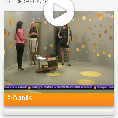
2012. OKTÓBER 01., 16:49
MEGOSZTÁS
Videóink megtekinthetőek
Youtube-csatornánkon is!
ÉLŐ ADÁS