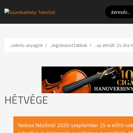
...videós anyagok
...legolvasottabbak
...az elmúlt 24 óra h
HÉTVÉGE
Kedves Nézőink! 2020. szeptember 25-e előtti vide