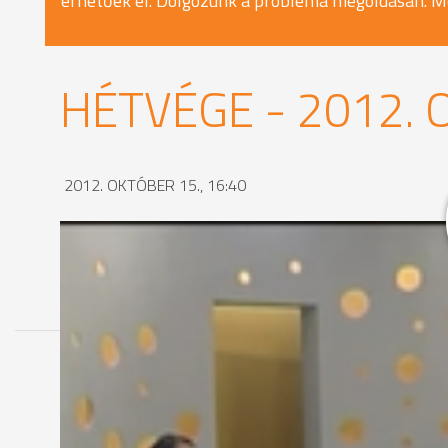
érhetőek el. Dolgozunk a probléma megoldásán. M
HÉTVÉGE - 2012. 
2012. OKTÓBER 15., 16:40
MEGOSZTÁS