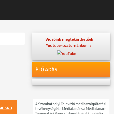
Videóink megtekinthetőek
Youtube-csatornánkon is!
ÉLŐ ADÁS
nánkon