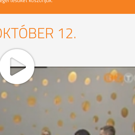
egértésüket köszönjük.
OKTÓBER 12.