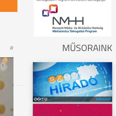
MŰSORAINK