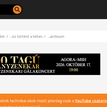
írei
...ez történt a héten
...archivum
óink technikai okok miatt jelenleg csak a
YouTube csator