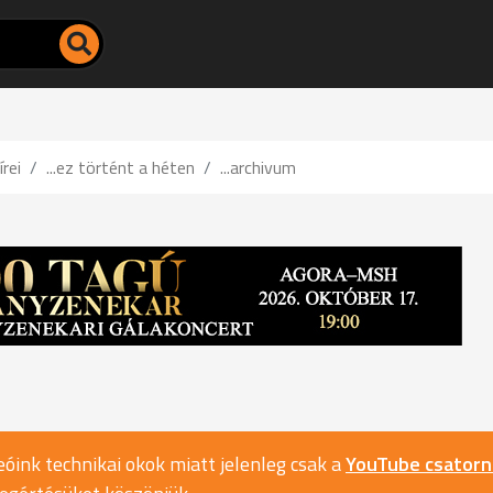
írei
...ez történt a héten
...archivum
óink technikai okok miatt jelenleg csak a
YouTube csator