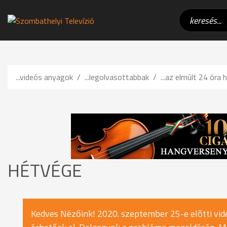
...videós anyagok
...legolvasottabbak
...az elmúlt 24 óra h
HÉTVÉGE
Kedves Nézőink! 2020. szeptember 25-e előtti vide