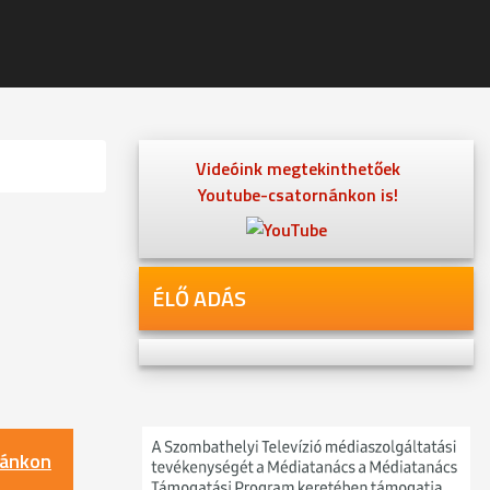
Videóink megtekinthetőek
Youtube-csatornánkon is!
ÉLŐ ADÁS
nánkon