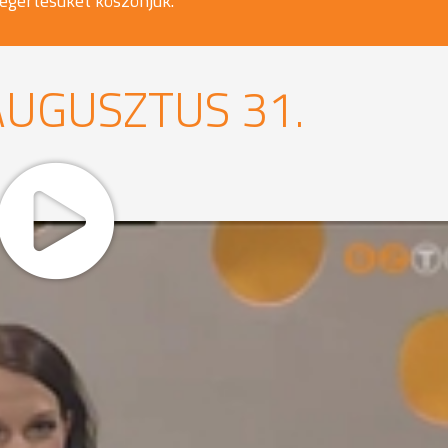
egértésüket köszönjük.
AUGUSZTUS 31.