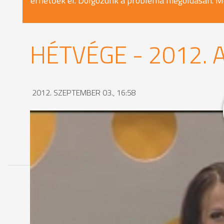
érhetőek el. Dolgozunk a probléma megoldásán. M
HÉTVÉGE - 2012. 
2012. SZEPTEMBER 03., 16:58
MEGOSZTÁS