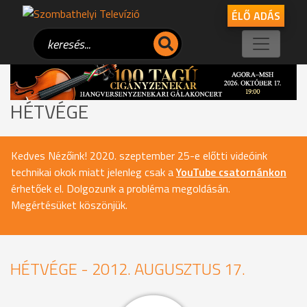
ÉLŐ ADÁS
HÉTVÉGE
Kedves Nézőink! 2020. szeptember 25-e előtti videóink
technikai okok miatt jelenleg csak a
YouTube csatornánkon
érhetőek el. Dolgozunk a probléma megoldásán.
Megértésüket köszönjük.
HÉTVÉGE - 2012. AUGUSZTUS 17.