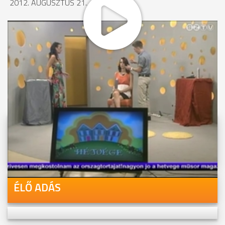
2012. AUGUSZTUS 21., 16:26
MEGOSZTÁS
Videóink megtekinthetőek
Youtube-csatornánkon is!
ÉLŐ ADÁS