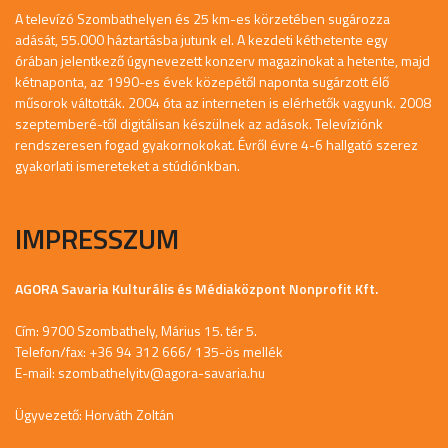
A televízó Szombathelyen és 25 km-es körzetében sugározza
adását, 55.000 háztartásba jutunk el. A kezdeti kéthetente egy
órában jelentkező úgynevezett konzerv magazinokat a hetente, majd
kétnaponta, az 1990-es évek közepétől naponta sugárzott élő
műsorok váltották. 2004 óta az interneten is elérhetők vagyunk. 2008
szeptemberé-től digitálisan készülnek az adások. Televíziónk
rendszeresen fogad gyakornokokat. Évről évre 4-6 hallgató szerez
gyakorlati ismereteket a stúdiónkban.
IMPRESSZUM
AGORA Savaria Kulturális és Médiaközpont Nonprofit Kft.
Cím: 9700 Szombathely, Márius 15. tér 5.
Telefon/fax: +36 94 312 666/ 135-ös mellék
E-mail:
szombathelyitv@agora-savaria.hu
Ügyvezető: Horváth Zoltán