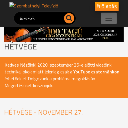
ÉLŐ ADÁS
HÉTVÉGE
Kedves Nézőink! 2020. szeptember 25-e előtti videóink
technikai okok miatt jelenleg csak a
YouTube csatornánkon
érhetőek el. Dolgozunk a probléma megoldásán.
Megértésüket köszönjük.
HÉTVÉGE - NOVEMBER 27.