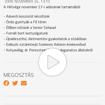
2009. NOVEMBER 24., 13:10
A Hétvége november 27-i adásának tartalmából:
- Adventi koszorút készítünk
- Óriás gyertyák a Fő téren
- Élőben nótázik a Senior Színpad
- Forralt bort kortyolgatunk
- Újraélesztési, életmentési gyakorlatok a stúdióban
- Exkluzív sztárinterjú Szekeres Adrienn énekesnővel
- Kutyavilág: dr. Peresztegi Attila a daganatos állatokról
MEGOSZTÁS