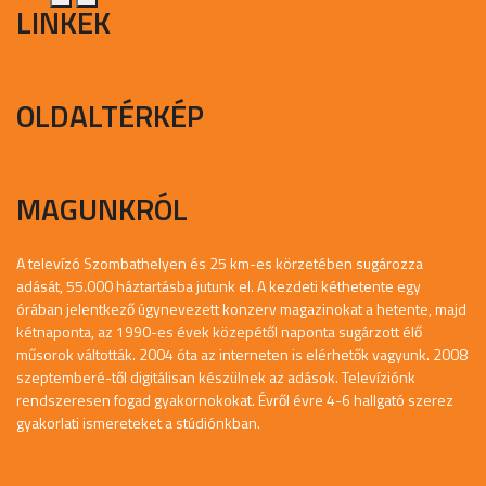
LINKEK
OLDALTÉRKÉP
MAGUNKRÓL
A televízó Szombathelyen és 25 km-es körzetében sugározza
adását, 55.000 háztartásba jutunk el. A kezdeti kéthetente egy
órában jelentkező úgynevezett konzerv magazinokat a hetente, majd
kétnaponta, az 1990-es évek közepétől naponta sugárzott élő
műsorok váltották. 2004 óta az interneten is elérhetők vagyunk. 2008
szeptemberé-től digitálisan készülnek az adások. Televíziónk
rendszeresen fogad gyakornokokat. Évről évre 4-6 hallgató szerez
gyakorlati ismereteket a stúdiónkban.