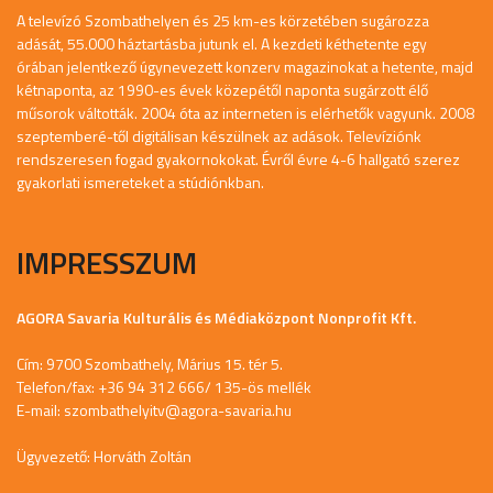
A televízó Szombathelyen és 25 km-es körzetében sugározza
adását, 55.000 háztartásba jutunk el. A kezdeti kéthetente egy
órában jelentkező úgynevezett konzerv magazinokat a hetente, majd
kétnaponta, az 1990-es évek közepétől naponta sugárzott élő
műsorok váltották. 2004 óta az interneten is elérhetők vagyunk. 2008
szeptemberé-től digitálisan készülnek az adások. Televíziónk
rendszeresen fogad gyakornokokat. Évről évre 4-6 hallgató szerez
gyakorlati ismereteket a stúdiónkban.
IMPRESSZUM
AGORA Savaria Kulturális és Médiaközpont Nonprofit Kft.
Cím: 9700 Szombathely, Márius 15. tér 5.
Telefon/fax: +36 94 312 666/ 135-ös mellék
E-mail:
szombathelyitv@agora-savaria.hu
Ügyvezető: Horváth Zoltán