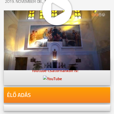
2019. NOVEMBER 08., 10:07
MEGOSZTÁS
Videóink megtekinthetőek
Youtube-csatornánkon is!
ÉLŐ ADÁS