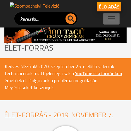
ÉLŐ ADÁS
ÉLET-FORRÁS
Kedves Nézőink! 2020. szeptember 25-e előtti videóink
technikai okok miatt jelenleg csak a
YouTube csatornánkon
érhetőek el. Dolgozunk a probléma megoldásán.
Megértésüket köszönjük.
ÉLET-FORRÁS - 2019. NOVEMBER 7.