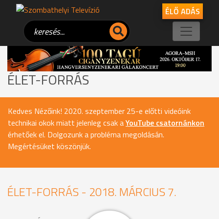
ÉLŐ ADÁS
ÉLET-FORRÁS
Kedves Nézőink! 2020. szeptember 25-e előtti videóink
technikai okok miatt jelenleg csak a
YouTube csatornánkon
érhetőek el. Dolgozunk a probléma megoldásán.
Megértésüket köszönjük.
ÉLET-FORRÁS - 2018. MÁRCIUS 7.