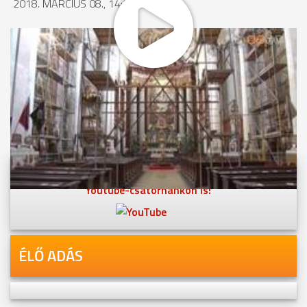
2018. MÁRCIUS 08., 14:05
MEGOSZTÁS
Videóink megtekinthetőek
Youtube-csatornánkon is!
ÉLŐ ADÁS