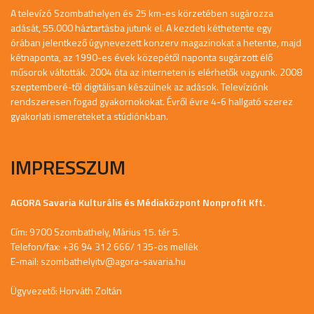
A televízó Szombathelyen és 25 km-es körzetében sugározza
adását, 55.000 háztartásba jutunk el. A kezdeti kéthetente egy
órában jelentkező úgynevezett konzerv magazinokat a hetente, majd
kétnaponta, az 1990-es évek közepétől naponta sugárzott élő
műsorok váltották. 2004 óta az interneten is elérhetők vagyunk. 2008
szeptemberé-től digitálisan készülnek az adások. Televíziónk
rendszeresen fogad gyakornokokat. Évről évre 4-6 hallgató szerez
gyakorlati ismereteket a stúdiónkban.
IMPRESSZUM
AGORA Savaria Kulturális és Médiaközpont Nonprofit Kft.
Cím: 9700 Szombathely, Márius 15. tér 5.
Telefon/fax: +36 94 312 666/ 135-ös mellék
E-mail:
szombathelyitv@agora-savaria.hu
Ügyvezető: Horváth Zoltán