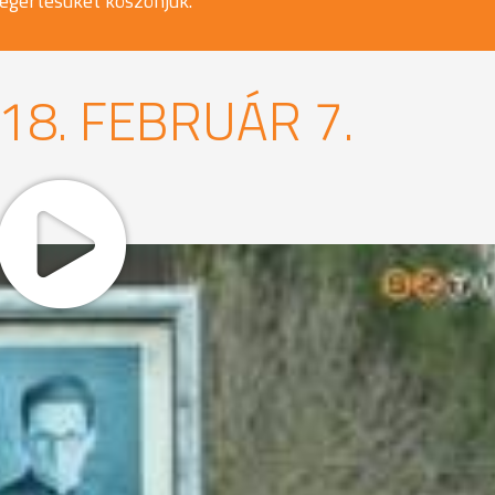
egértésüket köszönjük.
18. FEBRUÁR 7.