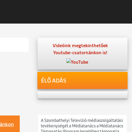
Videóink megtekinthetőek
Youtube-csatornánkon is!
ÉLŐ ADÁS
nánkon