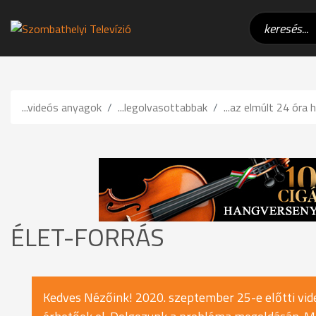
...videós anyagok
...legolvasottabbak
...az elmúlt 24 óra h
ÉLET-FORRÁS
Kedves Nézőink! 2020. szeptember 25-e előtti vide