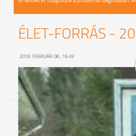
érhetőek el. Dolgozunk a probléma megoldásán. M
ÉLET-FORRÁS - 20
2018. FEBRUÁR 08., 16:39
MEGOSZTÁS