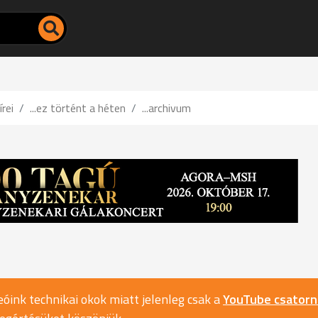
írei
...ez történt a héten
...archivum
óink technikai okok miatt jelenleg csak a
YouTube csator