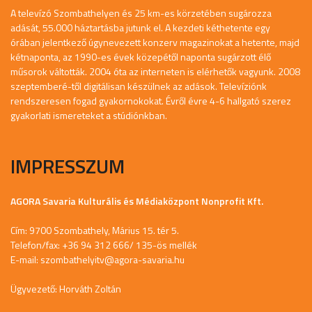
A televízó Szombathelyen és 25 km-es körzetében sugározza
adását, 55.000 háztartásba jutunk el. A kezdeti kéthetente egy
órában jelentkező úgynevezett konzerv magazinokat a hetente, majd
kétnaponta, az 1990-es évek közepétől naponta sugárzott élő
műsorok váltották. 2004 óta az interneten is elérhetők vagyunk. 2008
szeptemberé-től digitálisan készülnek az adások. Televíziónk
rendszeresen fogad gyakornokokat. Évről évre 4-6 hallgató szerez
gyakorlati ismereteket a stúdiónkban.
IMPRESSZUM
AGORA Savaria Kulturális és Médiaközpont Nonprofit Kft.
Cím: 9700 Szombathely, Márius 15. tér 5.
Telefon/fax: +36 94 312 666/ 135-ös mellék
E-mail:
szombathelyitv@agora-savaria.hu
Ügyvezető: Horváth Zoltán