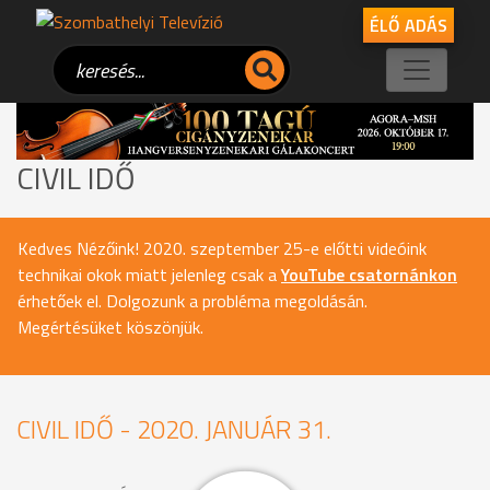
ÉLŐ ADÁS
CIVIL IDŐ
Kedves Nézőink! 2020. szeptember 25-e előtti videóink
technikai okok miatt jelenleg csak a
YouTube csatornánkon
érhetőek el. Dolgozunk a probléma megoldásán.
Megértésüket köszönjük.
CIVIL IDŐ - 2020. JANUÁR 31.