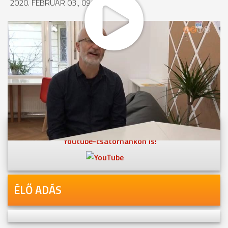
2020. FEBRUÁR 03., 09:14
MEGOSZTÁS
Videóink megtekinthetőek
Youtube-csatornánkon is!
ÉLŐ ADÁS