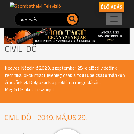
ÉLŐ ADÁS
CIVIL IDŐ
Kedves Nézőink! 2020. szeptember 25-e előtti videóink
technikai okok miatt jelenleg csak a
YouTube csatornánkon
érhetőek el. Dolgozunk a probléma megoldásán.
Megértésüket köszönjük.
CIVIL IDŐ - 2019. MÁJUS 29.