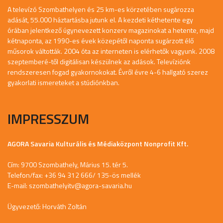
A televízó Szombathelyen és 25 km-es körzetében sugározza
adását, 55.000 háztartásba jutunk el. A kezdeti kéthetente egy
órában jelentkező úgynevezett konzerv magazinokat a hetente, majd
kétnaponta, az 1990-es évek közepétől naponta sugárzott élő
műsorok váltották. 2004 óta az interneten is elérhetők vagyunk. 2008
szeptemberé-től digitálisan készülnek az adások. Televíziónk
rendszeresen fogad gyakornokokat. Évről évre 4-6 hallgató szerez
gyakorlati ismereteket a stúdiónkban.
IMPRESSZUM
AGORA Savaria Kulturális és Médiaközpont Nonprofit Kft.
Cím: 9700 Szombathely, Márius 15. tér 5.
Telefon/fax: +36 94 312 666/ 135-ös mellék
E-mail:
szombathelyitv@agora-savaria.hu
Ügyvezető: Horváth Zoltán