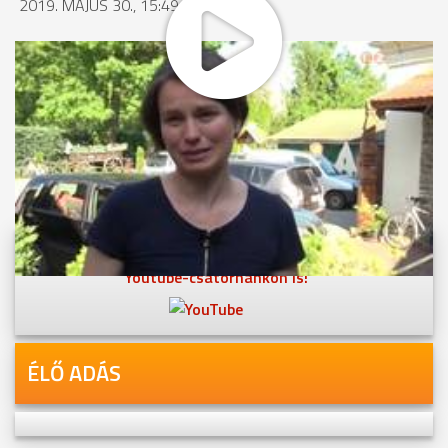
2019. MÁJUS 30., 15:49
MEGOSZTÁS
Videóink megtekinthetőek
Youtube-csatornánkon is!
ÉLŐ ADÁS