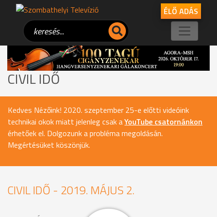
ÉLŐ ADÁS
CIVIL IDŐ
Kedves Nézőink! 2020. szeptember 25-e előtti videóink
technikai okok miatt jelenleg csak a
YouTube csatornánkon
érhetőek el. Dolgozunk a probléma megoldásán.
Megértésüket köszönjük.
CIVIL IDŐ - 2019. MÁJUS 2.