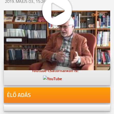
2019. MÁJUS 03., 15:26
MEGOSZTÁS
Videóink megtekinthetőek
Youtube-csatornánkon is!
ÉLŐ ADÁS