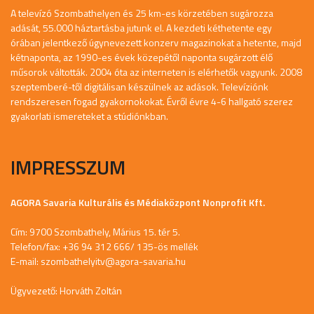
A televízó Szombathelyen és 25 km-es körzetében sugározza
adását, 55.000 háztartásba jutunk el. A kezdeti kéthetente egy
órában jelentkező úgynevezett konzerv magazinokat a hetente, majd
kétnaponta, az 1990-es évek közepétől naponta sugárzott élő
műsorok váltották. 2004 óta az interneten is elérhetők vagyunk. 2008
szeptemberé-től digitálisan készülnek az adások. Televíziónk
rendszeresen fogad gyakornokokat. Évről évre 4-6 hallgató szerez
gyakorlati ismereteket a stúdiónkban.
IMPRESSZUM
AGORA Savaria Kulturális és Médiaközpont Nonprofit Kft.
Cím: 9700 Szombathely, Márius 15. tér 5.
Telefon/fax: +36 94 312 666/ 135-ös mellék
E-mail:
szombathelyitv@agora-savaria.hu
Ügyvezető: Horváth Zoltán