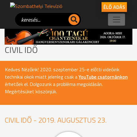
ÉLŐ ADÁS
CIVIL IDŐ
Kedves Nézőink! 2020. szeptember 25-e előtti videóink
technikai okok miatt jelenleg csak a
YouTube csatornánkon
érhetőek el. Dolgozunk a probléma megoldásán.
Megértésüket köszönjük.
CIVIL IDŐ - 2019. AUGUSZTUS 23.