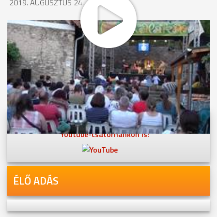
2019. AUGUSZTUS 24., 11:18
MEGOSZTÁS
Videóink megtekinthetőek
Youtube-csatornánkon is!
ÉLŐ ADÁS