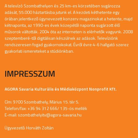
A televízó Szombathelyen és 25 km-es körzetében sugározza
adását, 55.000 háztartásba jutunk el. A kezdeti kéthetente egy
órában jelentkező úgynevezett konzerv magazinokat a hetente, majd
kétnaponta, az 1990-es évek közepétől naponta sugárzott élő
műsorok váltották. 2004 óta az interneten is elérhetők vagyunk. 2008
szeptemberé-től digitálisan készülnek az adások. Televíziónk
rendszeresen fogad gyakornokokat. Évről évre 4-6 hallgató szerez
gyakorlati ismereteket a stúdiónkban.
IMPRESSZUM
AGORA Savaria Kulturális és Médiaközpont Nonprofit Kft.
Cím: 9700 Szombathely, Márius 15. tér 5.
Telefon/fax: +36 94 312 666/ 135-ös mellék
E-mail:
szombathelyitv@agora-savaria.hu
Ügyvezető: Horváth Zoltán