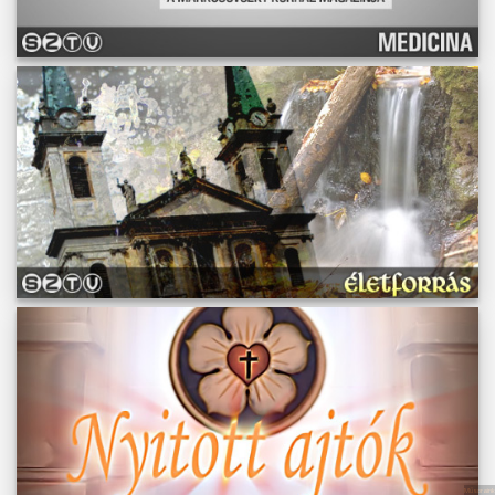
Műsoraink