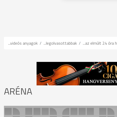
...videós anyagok
...legolvasottabbak
...az elmúlt 24 óra h
ARÉNA