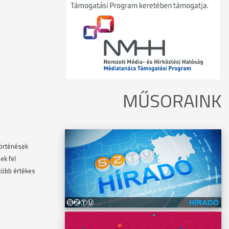
MŰSORAINK
történések
ek fel
több értékes