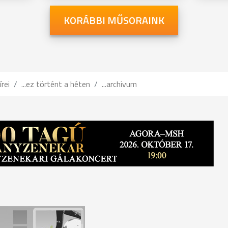
KORÁBBI MŰSORAINK
írei
...ez történt a héten
...archivum