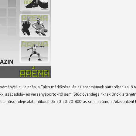
eseményei, a Haladás, a Falco mérkőzései és az eredmények hátterében zajló 
ák-, szabadidő- és versenysportokról sem. Stúdióvendégeinknek Önök is tehetn
üket a műsor ideje alatt működő 06-20-20-20-800-as sms-számon. Adásonként 