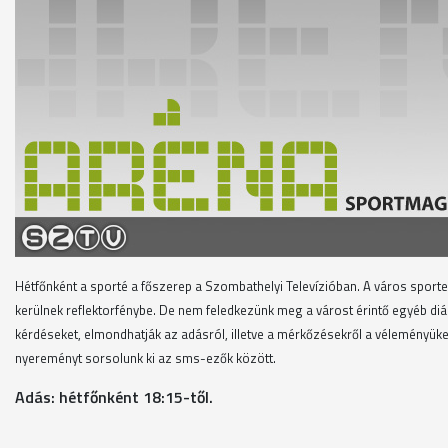
Hétfőnként a sporté a főszerep a Szombathelyi Televízióban. A város sport
kerülnek reflektorfénybe. De nem feledkezünk meg a várost érintő egyéb di
kérdéseket, elmondhatják az adásról, illetve a mérkőzésekről a vélemény
nyereményt sorsolunk ki az sms-ezők között.
Adás: hétfőnként 18:15-től.