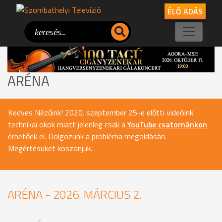
ÉLŐ ADÁS
ARÉNA
Kedves Nézőink! 2020. szeptember 25-e előtti videóink
technikai okok miatt jelenleg csak a
YouTube csatornánkon
érhetőek el. Dolgozunk a probléma megoldásán.
Megértésüket köszönjük.
ARÉNA - 2026. MÁRCIUS 2.