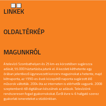
LINKEK
OLDALTÉRKÉP
MAGUNKRÓL
A televízó Szombathelyen és 25 km-es körzetében sugározza
adását, 55.000 háztartásba jutunk el. A kezdeti kéthetente egy
órában jelentkező úgynevezett konzerv magazinokat a hetente, majd
kétnaponta, az 1990-es évek közepétől naponta sugárzott élő
műsorok váltották. 2004 óta az interneten is elérhetők vagyunk. 2008
szeptemberé-től digitálisan készülnek az adások. Televíziónk
rendszeresen fogad gyakornokokat. Évről évre 4-6 hallgató szerez
gyakorlati ismereteket a stúdiónkban.