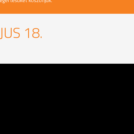
egértésüket köszönjük.
JUS 18.