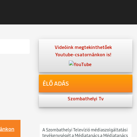
Videóink megtekinthetőek
Youtube-csatornánkon is!
ÉLŐ ADÁS
Szombathelyi Tv
nánkon