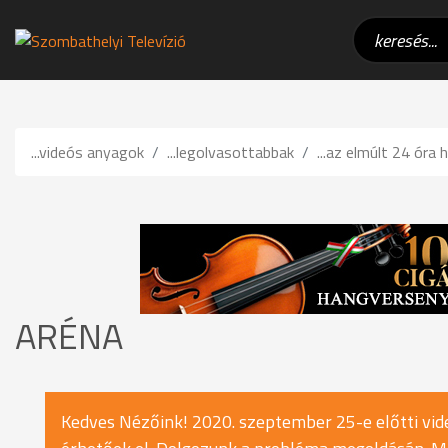
...videós anyagok
...legolvasottabbak
...az elmúlt 24 óra h
ARÉNA
Kedves Nézőink! 2020. szeptember 25-e előtti vide