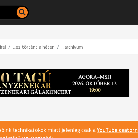
írei
...ez történt a héten
...archivum
óink technikai okok miatt jelenleg csak a
YouTube csator