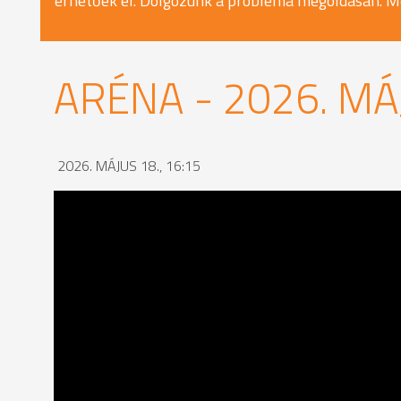
érhetőek el. Dolgozunk a probléma megoldásán. M
ARÉNA - 2026. MÁ
2026. MÁJUS 18., 16:15