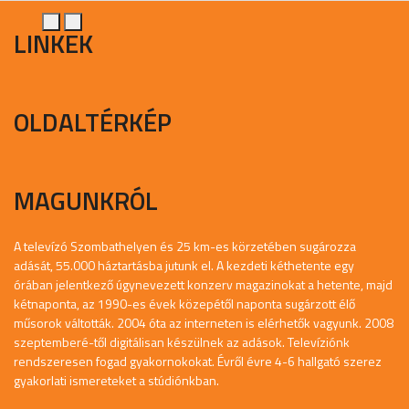
LINKEK
OLDALTÉRKÉP
MAGUNKRÓL
A televízó Szombathelyen és 25 km-es körzetében sugározza
adását, 55.000 háztartásba jutunk el. A kezdeti kéthetente egy
órában jelentkező úgynevezett konzerv magazinokat a hetente, majd
kétnaponta, az 1990-es évek közepétől naponta sugárzott élő
műsorok váltották. 2004 óta az interneten is elérhetők vagyunk. 2008
szeptemberé-től digitálisan készülnek az adások. Televíziónk
rendszeresen fogad gyakornokokat. Évről évre 4-6 hallgató szerez
gyakorlati ismereteket a stúdiónkban.