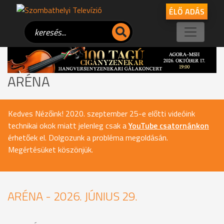
ÉLŐ ADÁS
ARÉNA
Kedves Nézőink! 2020. szeptember 25-e előtti videóink
technikai okok miatt jelenleg csak a
YouTube csatornánkon
érhetőek el. Dolgozunk a probléma megoldásán.
Megértésüket köszönjük.
ARÉNA - 2026. JÚNIUS 29.