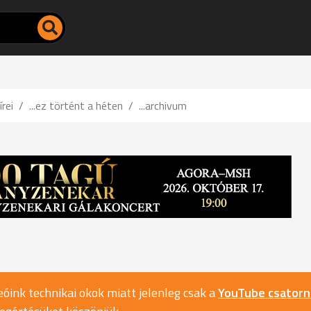
írei
...ez történt a héten
...archivum
óink technikai okok miatt jelenleg csak a
YouTube csator