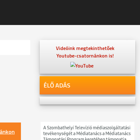
Videóink megtekinthetőek
Youtube-csatornánkon is!
ÉLŐ ADÁS
nánkon