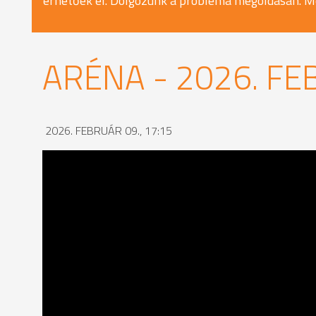
érhetőek el. Dolgozunk a probléma megoldásán. M
ARÉNA - 2026. FE
2026. FEBRUÁR 09., 17:15