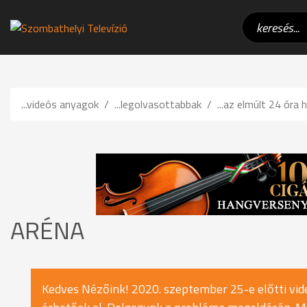
...videós anyagok
...legolvasottabbak
...az elmúlt 24 óra h
ARÉNA
Kedves Nézőink! 2020. szeptember 25-e előtti vide