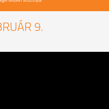
egértésüket köszönjük.
BRUÁR 9.