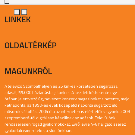
LINKEK
OLDALTÉRKÉP
MAGUNKRÓL
A televízó Szombathelyen és 25 km-es körzetében sugározza
adását, 55.000 háztartásba jutunk el. A kezdeti kéthetente egy
órában jelentkező úgynevezett konzerv magazinokat a hetente, majd
kétnaponta, az 1990-es évek közepétől naponta sugárzott élő
műsorok váltották. 2004 óta az interneten is elérhetők vagyunk. 2008
szeptemberé-től digitálisan készülnek az adások. Televíziónk
rendszeresen fogad gyakornokokat. Évről évre 4-6 hallgató szerez
gyakorlati ismereteket a stúdiónkban.