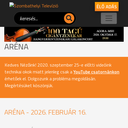
ÉLŐ ADÁS
ARÉNA
Kedves Nézőink! 2020. szeptember 25-e előtti videóink
technikai okok miatt jelenleg csak a
YouTube csatornánkon
érhetőek el. Dolgozunk a probléma megoldásán.
Megértésüket köszönjük.
ARÉNA - 2026. FEBRUÁR 16.