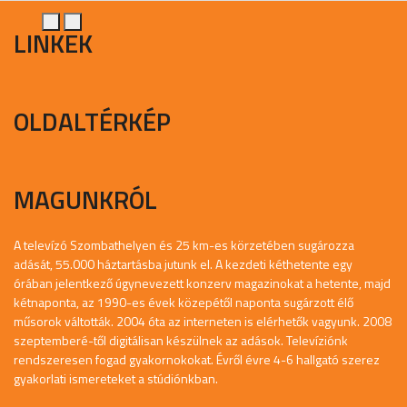
LINKEK
OLDALTÉRKÉP
MAGUNKRÓL
A televízó Szombathelyen és 25 km-es körzetében sugározza
adását, 55.000 háztartásba jutunk el. A kezdeti kéthetente egy
órában jelentkező úgynevezett konzerv magazinokat a hetente, majd
kétnaponta, az 1990-es évek közepétől naponta sugárzott élő
műsorok váltották. 2004 óta az interneten is elérhetők vagyunk. 2008
szeptemberé-től digitálisan készülnek az adások. Televíziónk
rendszeresen fogad gyakornokokat. Évről évre 4-6 hallgató szerez
gyakorlati ismereteket a stúdiónkban.