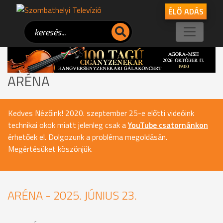
ÉLŐ ADÁS
ARÉNA
Kedves Nézőink! 2020. szeptember 25-e előtti videóink
technikai okok miatt jelenleg csak a
YouTube csatornánkon
érhetőek el. Dolgozunk a probléma megoldásán.
Megértésüket köszönjük.
ARÉNA - 2025. JÚNIUS 23.