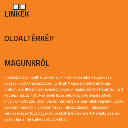
LINKEK
OLDALTÉRKÉP
MAGUNKRÓL
A televízó Szombathelyen és 25 km-es körzetében sugározza
adását, 55.000 háztartásba jutunk el. A kezdeti kéthetente egy
órában jelentkező úgynevezett konzerv magazinokat a hetente, majd
kétnaponta, az 1990-es évek közepétől naponta sugárzott élő
műsorok váltották. 2004 óta az interneten is elérhetők vagyunk. 2008
szeptemberé-től digitálisan készülnek az adások. Televíziónk
rendszeresen fogad gyakornokokat. Évről évre 4-6 hallgató szerez
gyakorlati ismereteket a stúdiónkban.