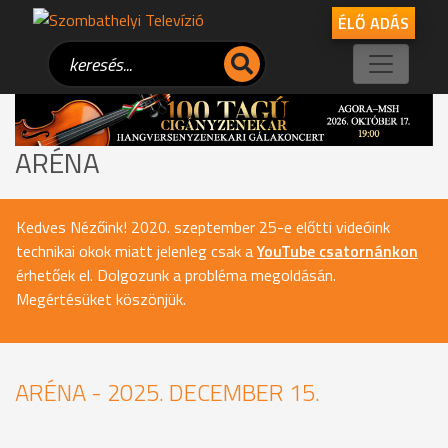
ÉLŐ ADÁS
ARÉNA
Kedves Nézőink! 2020. szeptember 25-e előtti videóink
technikai okok miatt jelenleg csak a
YouTube csatornánkon
érhetőek el. Dolgozunk a probléma megoldásán.
Megértésüket köszönjük.
ARÉNA - 2025. DECEMBER 15.