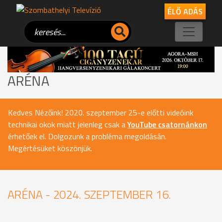
ÉLŐ ADÁS
ARÉNA
Kedves Nézőink! 2020. szeptember 25-e előtti videóink
technikai okok miatt jelenleg csak a
YouTube csatornánkon
érhetőek el. Dolgozunk a probléma megoldásán.
Megértésüket köszönjük.
ARÉNA - 2024. SZEPTEMBER 16.