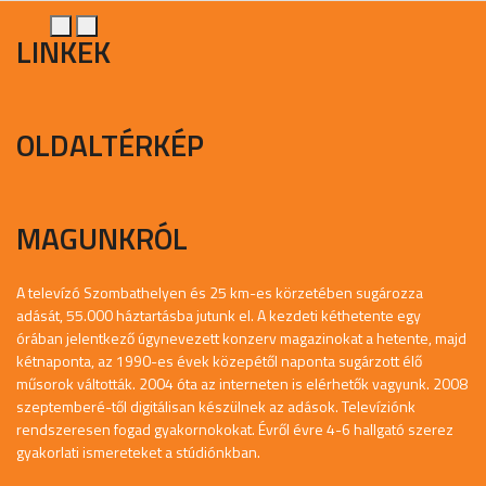
LINKEK
OLDALTÉRKÉP
MAGUNKRÓL
A televízó Szombathelyen és 25 km-es körzetében sugározza
adását, 55.000 háztartásba jutunk el. A kezdeti kéthetente egy
órában jelentkező úgynevezett konzerv magazinokat a hetente, majd
kétnaponta, az 1990-es évek közepétől naponta sugárzott élő
műsorok váltották. 2004 óta az interneten is elérhetők vagyunk. 2008
szeptemberé-től digitálisan készülnek az adások. Televíziónk
rendszeresen fogad gyakornokokat. Évről évre 4-6 hallgató szerez
gyakorlati ismereteket a stúdiónkban.