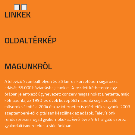
LINKEK
OLDALTÉRKÉP
MAGUNKRÓL
A televízó Szombathelyen és 25 km-es körzetében sugározza
adását, 55.000 háztartásba jutunk el. A kezdeti kéthetente egy
órában jelentkező úgynevezett konzerv magazinokat a hetente, majd
kétnaponta, az 1990-es évek közepétől naponta sugárzott élő
műsorok váltották. 2004 óta az interneten is elérhetők vagyunk. 2008
szeptemberé-től digitálisan készülnek az adások. Televíziónk
rendszeresen fogad gyakornokokat. Évről évre 4-6 hallgató szerez
gyakorlati ismereteket a stúdiónkban.