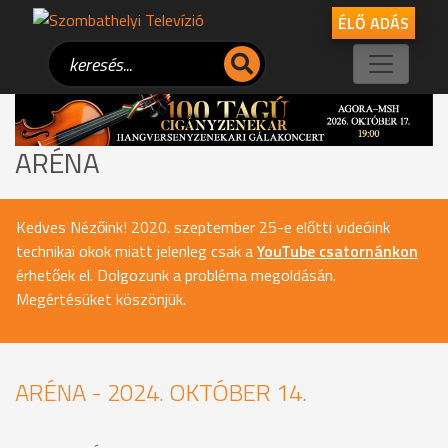
ÉLŐ ADÁS
ARÉNA
Kedves Nézőink! 2020. szeptember 25-e előtti videóink
technikai okok miatt jelenleg csak a
YouTube csatornánkon
érhetőek el. Dolgozunk a probléma megoldásán.
Megértésüket köszönjük.
ARÉNA - 2024. OKTÓBER 14.