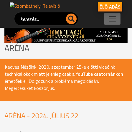
ÉLŐ ADÁS
ARÉNA
Kedves Nézőink! 2020. szeptember 25-e előtti videóink
technikai okok miatt jelenleg csak a
YouTube csatornánkon
érhetőek el. Dolgozunk a probléma megoldásán.
Megértésüket köszönjük.
ARÉNA - 2024. JÚLIUS 22.