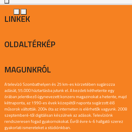
LINKEK
OLDALTÉRKÉP
MAGUNKRÓL
A televízó Szombathelyen és 25 km-es körzetében sugározza
adását, 55.000 háztartásba jutunk el. A kezdeti kéthetente egy
órában jelentkező úgynevezett konzerv magazinokat a hetente, majd
kétnaponta, az 1990-es évek közepétől naponta sugárzott élő
műsorok váltották. 2004 óta az interneten is elérhetők vagyunk. 2008
szeptemberé-től digitálisan készülnek az adások. Televíziónk
rendszeresen fogad gyakornokokat. Évről évre 4-6 hallgató szerez
gyakorlati ismereteket a stúdiónkban.