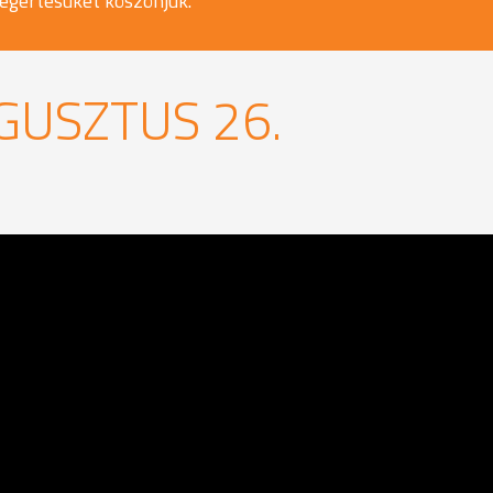
egértésüket köszönjük.
GUSZTUS 26.