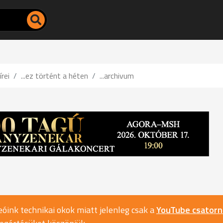
írei
...ez történt a héten
...archivum
óink technikai okok miatt jelenleg csak a
YouTube csator