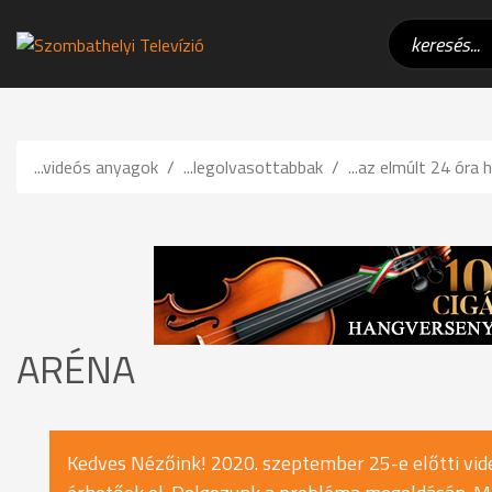
...videós anyagok
...legolvasottabbak
...az elmúlt 24 óra h
ARÉNA
Kedves Nézőink! 2020. szeptember 25-e előtti vide