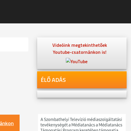
Videóink megtekinthetőek
Youtube-csatornánkon is!
ÉLŐ ADÁS
nánkon