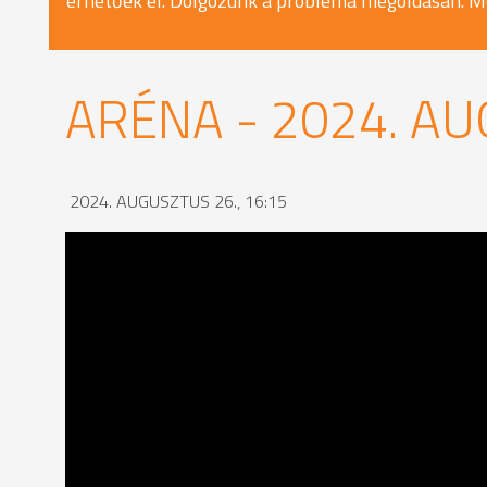
érhetőek el. Dolgozunk a probléma megoldásán. M
ARÉNA - 2024. AU
2024. AUGUSZTUS 26., 16:15