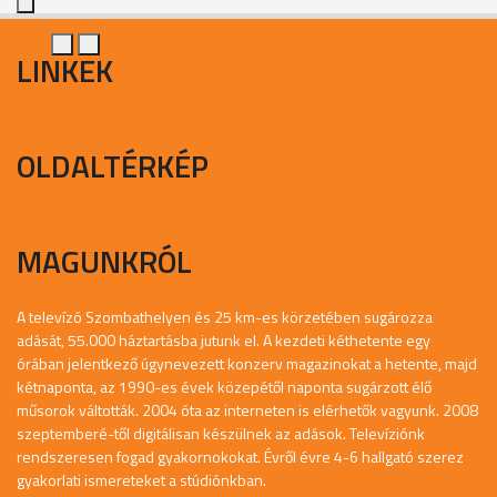
LINKEK
OLDALTÉRKÉP
MAGUNKRÓL
A televízó Szombathelyen és 25 km-es körzetében sugározza
adását, 55.000 háztartásba jutunk el. A kezdeti kéthetente egy
órában jelentkező úgynevezett konzerv magazinokat a hetente, majd
kétnaponta, az 1990-es évek közepétől naponta sugárzott élő
műsorok váltották. 2004 óta az interneten is elérhetők vagyunk. 2008
szeptemberé-től digitálisan készülnek az adások. Televíziónk
rendszeresen fogad gyakornokokat. Évről évre 4-6 hallgató szerez
gyakorlati ismereteket a stúdiónkban.