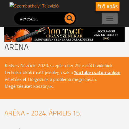
ÉLŐ ADÁS
ARÉNA
Kedves Nézőink! 2020. szeptember 25-e előtti videóink
technikai okok miatt jelenleg csak a
YouTube csatornánkon
érhetőek el. Dolgozunk a probléma megoldásán.
Megértésüket köszönjük.
ARÉNA - 2024. ÁPRILIS 15.