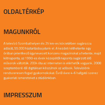
OLDALTÉRKÉP
MAGUNKRÓL
A televízó Szombathelyen és 25 km-es körzetében sugározza
adását, 55.000 háztartásba jutunk el. A kezdeti kéthetente egy
órában jelentkező úgynevezett konzerv magazinokat a hetente, majd
kétnaponta, az 1990-es évek közepétől naponta sugárzott élő
műsorok váltották. 2004 óta az interneten is elérhetők vagyunk. 2008
szeptemberé-től digitálisan készülnek az adások. Televíziónk
rendszeresen fogad gyakornokokat. Évről évre 4-6 hallgató szerez
gyakorlati ismereteket a stúdiónkban.
IMPRESSZUM