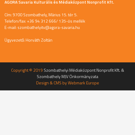
AGORA Savaria Kulturális és Médiaközpont Nonprofit Kft.
Cím: 9700 Szombathely, Márius 15. tér 5.
Telefon/fax: +36 94 312 666/ 135-ös mellék
E-mail:
szombathelyitv@agora-savaria.hu
Ügyvezető: Horváth Zoltán
Copyright © 2019
Szombathelyi Médiaközpont Nonprofit Kft. &
Szombathely MJV Önkormányzata
Design & CMS by
Webmark Europe