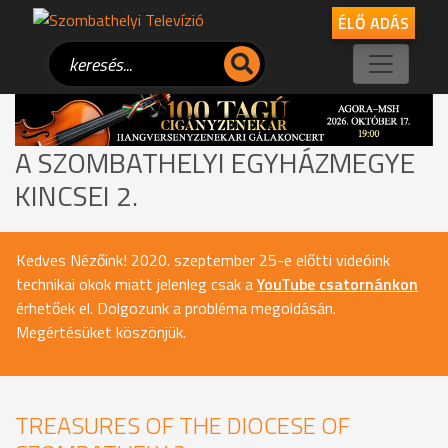
ÉLŐ ADÁS
A SZOMBATHELYI EGYHÁZMEGYE
KINCSEI 2.
Kedves Nézőink! 2020. szeptember 25-e előtti videóink
technikai okok miatt jelenleg csak a
YouTube csatornánkon
érhetőek el. Dolgozunk a probléma megoldásán.
Megértésüket köszönjük.
TREASURES OF THE DIOCESE OF