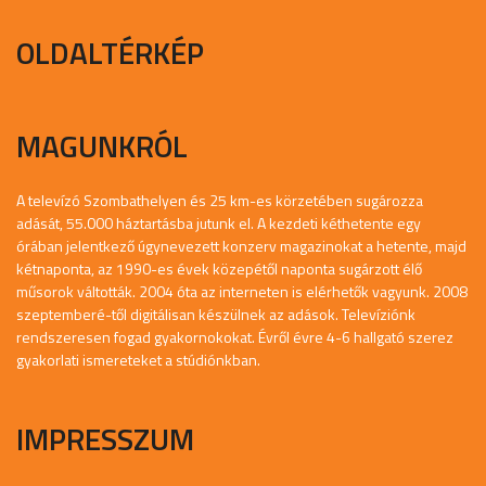
OLDALTÉRKÉP
MAGUNKRÓL
A televízó Szombathelyen és 25 km-es körzetében sugározza
adását, 55.000 háztartásba jutunk el. A kezdeti kéthetente egy
órában jelentkező úgynevezett konzerv magazinokat a hetente, majd
kétnaponta, az 1990-es évek közepétől naponta sugárzott élő
műsorok váltották. 2004 óta az interneten is elérhetők vagyunk. 2008
szeptemberé-től digitálisan készülnek az adások. Televíziónk
rendszeresen fogad gyakornokokat. Évről évre 4-6 hallgató szerez
gyakorlati ismereteket a stúdiónkban.
IMPRESSZUM