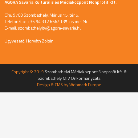
AGORA Savaria Kulturális és Médiaközpont Nonprofit Kft.
Cím: 9700 Szombathely, Márius 15. tér 5.
Telefon/fax: +36 94 312 666/ 135-ös mellék
E-mail:
szombathelyitv@agora-savaria.hu
Ügyvezető: Horváth Zoltán
Copyright © 2019
Szombathelyi Médiaközpont Nonprofit Kft. &
Szombathely MJV Önkormányzata
Design & CMS by
Webmark Europe