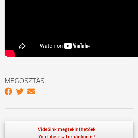
MEGOSZTÁS
Videóink megtekinthetőek
Youtube-csatornánkon is!