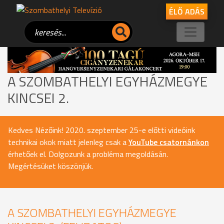
ÉLŐ ADÁS
A SZOMBATHELYI EGYHÁZMEGYE
KINCSEI 2.
Kedves Nézőink! 2020. szeptember 25-e előtti videóink
technikai okok miatt jelenleg csak a
YouTube csatornánkon
érhetőek el. Dolgozunk a probléma megoldásán.
Megértésüket köszönjük.
A SZOMBATHELYI EGYHÁZMEGYE