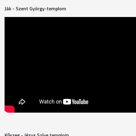
Ják - Szent György-templom
Kőszeg - Jézus Szíve templom